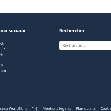
aux sociaux
Rechercher
Rechercher
ook
 - X
be
In
gram
eau WorldSkills
">
|
Mentions légales
Plan du site
Cooki