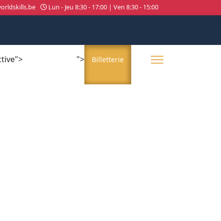
rldskills.be
Lun - Jeu 8:30 - 17:00 | Ven 8:30 - 15:00
ctive">
">
About us
Billetterie