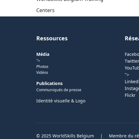
Centers
Ressources
Rése
Média
Faceb
">
Twitter
Photos
YouTu
Vidéos
">
Linked
Publications
Insta
Communiqués de presse
Flickr
Identité visuelle & Logo
© 2025 WorldSkills Belgium
|
Membre du rés