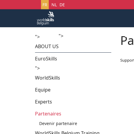
Sélectionnez votre langue
FR
NL
DE
Pa
">
Accueil
Startech's Days
">
ABOUT US
EuroSkills
Suppor
">
WorldSkills
Equipe
Experts
Partenaires
Devenir partenaire
WorldSkills Belgium Training