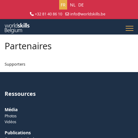
Sélectionnez votre langue
FR
NL
DE
+32 81 40 86 10
info@worldskills.be
Lun - Jeu 8:30 - 17:00 | Ven 8:30 - 15:00
Partenaires
Supporters
Ressources
Média
Photos
Vidéos
Publications