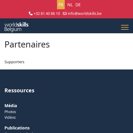
Sélectionnez votre langue
FR
NL
DE
+32 81 40 86 10
info@worldskills.be
Lun - Jeu 8:30 - 17:00 | Ven 8:30 - 15:00
Partenaires
Supporters
Ressources
Média
Photos
Vidéos
Publications