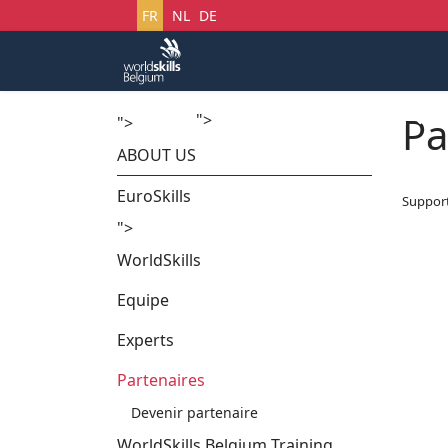
Sélectionnez votre langue
FR
NL
DE
Pa
">
Accueil
Startech's Days
">
ABOUT US
EuroSkills
Suppor
">
WorldSkills
Equipe
Experts
Partenaires
Devenir partenaire
WorldSkills Belgium Training