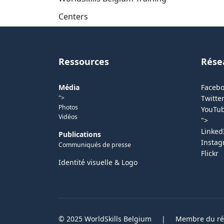
Centers
Ressources
Rése
Média
Faceb
">
Twitter
Photos
YouTu
Vidéos
">
Linked
Publications
Insta
Communiqués de presse
Flickr
Identité visuelle & Logo
© 2025 WorldSkills Belgium
|
Membre du rés