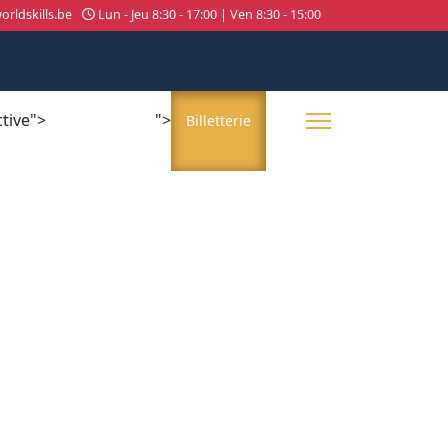
rldskills.be
Lun - Jeu 8:30 - 17:00 | Ven 8:30 - 15:00
ctive">
">
About us
Billetterie