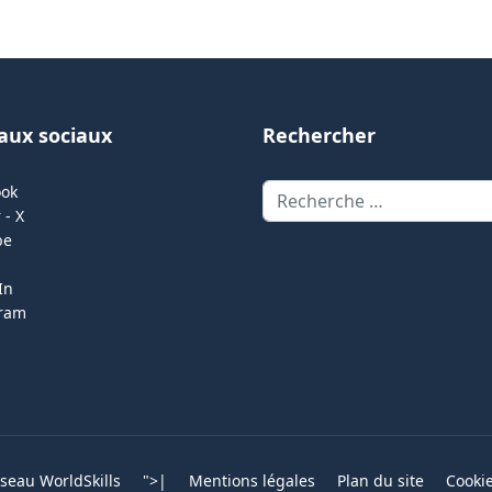
aux sociaux
Rechercher
Rechercher
ook
 - X
be
In
gram
eau WorldSkills
">
|
Mentions légales
Plan du site
Cooki