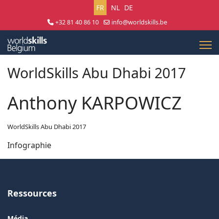
Sélectionnez votre langue
FR
NL
DE
+32 81 40 86 10
info@worldskills.be
Lun - Jeu 8:30 - 17:00 | Ven 8:30 - 15:00
WorldSkills Abu Dhabi 2017
Anthony KARPOWICZ
WorldSkills Abu Dhabi 2017
Infographie
Ressources
Média