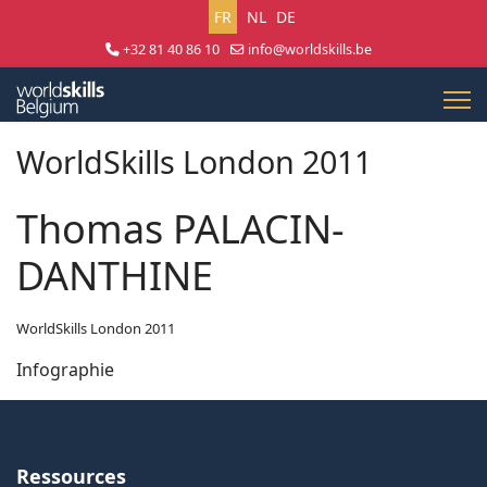
Sélectionnez votre langue
FR
NL
DE
+32 81 40 86 10
info@worldskills.be
Lun - Jeu 8:30 - 17:00 | Ven 8:30 - 15:00
WorldSkills London 2011
Thomas PALACIN-
DANTHINE
WorldSkills London 2011
Infographie
Ressources