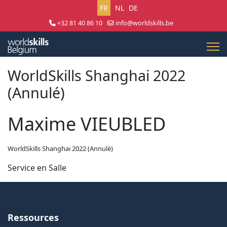
Sélectionnez votre langue
FR
NL
DE
+32 81 40 86 10
info@worldskills.be
Lun - Jeu 8:30 - 17:00 | Ven 8:30 - 15:00
WorldSkills Shanghai 2022
(Annulé)
Maxime VIEUBLED
WorldSkills Shanghai 2022 (Annulé)
Service en Salle
Ressources