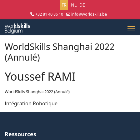
Sélectionnez votre langue
FR
NL
DE
+32 81 40 86 10
info@worldskills.be
Lun - Jeu 8:30 - 17:00 | Ven 8:30 - 15:00
WorldSkills Shanghai 2022
(Annulé)
Youssef RAMI
WorldSkills Shanghai 2022 (Annulé)
Intégration Robotique
Ressources