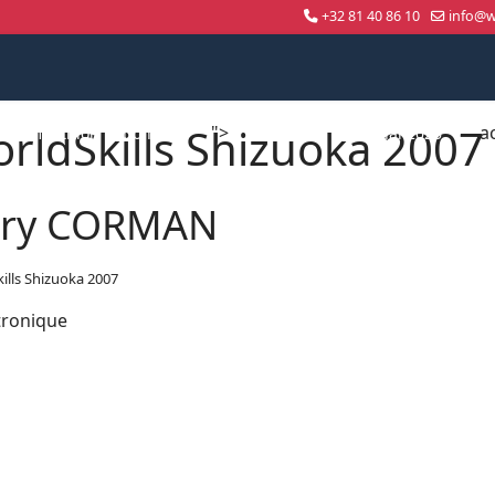
+32 81 40 86 10
info@wo
rldSkills Shizuoka 2007
">
a
Compétition nationale
WorldSkills Shanghai 2026
ry CORMAN
ills Shizuoka 2007
ronique