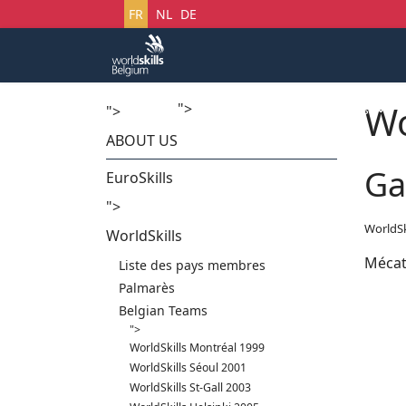
Sélectionnez votre langue
FR
NL
DE
Wo
">
Accueil
Startech's Days
">
ABOUT US
Ga
EuroSkills
">
WorldSk
WorldSkills
Mécat
Liste des pays membres
Palmarès
Belgian Teams
">
WorldSkills Montréal 1999
WorldSkills Séoul 2001
WorldSkills St-Gall 2003