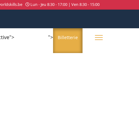
rldskills.be
Lun - Jeu 8:30 - 17:00 | Ven 8:30 - 15:00
ctive">
">
About us
Billetterie