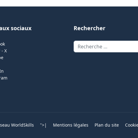
aux sociaux
Rechercher
Rechercher
ook
 - X
be
In
gram
eau WorldSkills
">
|
Mentions légales
Plan du site
Cooki