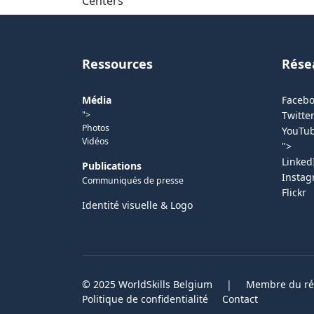
Centers
Ressources
Rése
Média
Faceb
">
Twitter
Photos
YouTu
Vidéos
">
Linked
Publications
Insta
Communiqués de presse
Flickr
Identité visuelle & Logo
© 2025 WorldSkills Belgium
|
Membre du rés
Politique de confidentialité
Contact