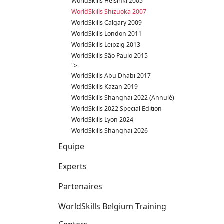
WorldSkills Helsinki 2005
WorldSkills Shizuoka 2007
WorldSkills Calgary 2009
WorldSkills London 2011
WorldSkills Leipzig 2013
WorldSkills São Paulo 2015
">
WorldSkills Abu Dhabi 2017
WorldSkills Kazan 2019
WorldSkills Shanghai 2022 (Annulé)
WorldSkills 2022 Special Edition
WorldSkills Lyon 2024
WorldSkills Shanghai 2026
Equipe
Experts
Partenaires
WorldSkills Belgium Training