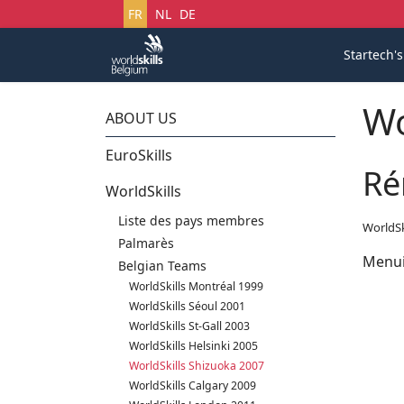
Sélectionnez votre langue
FR
NL
DE
Startech'
Wo
ABOUT US
EuroSkills
Ré
WorldSkills
Liste des pays membres
WorldSk
Palmarès
Menui
Belgian Teams
WorldSkills Montréal 1999
WorldSkills Séoul 2001
WorldSkills St-Gall 2003
WorldSkills Helsinki 2005
WorldSkills Shizuoka 2007
WorldSkills Calgary 2009