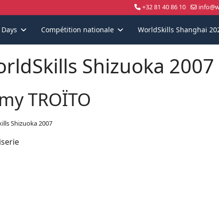
+32 81 40 86 10
info@wo
s Days
Compétition nationale
WorldSkills Shanghai 20
rldSkills Shizuoka 2007
my TROÏTO
ills Shizuoka 2007
serie