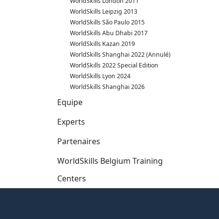
WorldSkills London 2011
WorldSkills Leipzig 2013
WorldSkills São Paulo 2015
WorldSkills Abu Dhabi 2017
WorldSkills Kazan 2019
WorldSkills Shanghai 2022 (Annulé)
WorldSkills 2022 Special Edition
WorldSkills Lyon 2024
WorldSkills Shanghai 2026
Equipe
Experts
Partenaires
WorldSkills Belgium Training
Centers