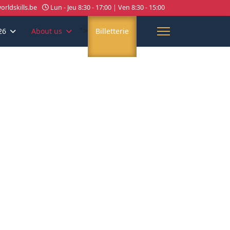
rldskills.be
Lun - Jeu 8:30 - 17:00 | Ven 8:30 - 15:00
">
26
About us
Billetterie