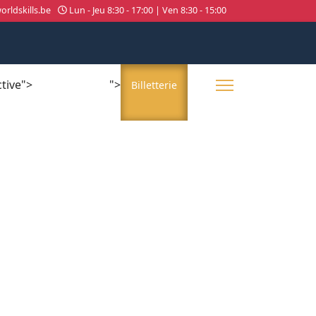
rldskills.be
Lun - Jeu 8:30 - 17:00 | Ven 8:30 - 15:00
ctive">
">
About us
Billetterie