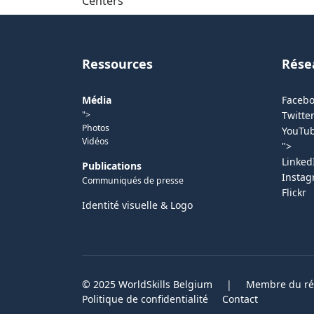
Centers
Ressources
Rése
Média
Faceb
">
Twitter
Photos
YouTu
Vidéos
">
Linked
Publications
Insta
Communiqués de presse
Flickr
Identité visuelle & Logo
© 2025 WorldSkills Belgium
|
Membre du rés
Politique de confidentialité
Contact