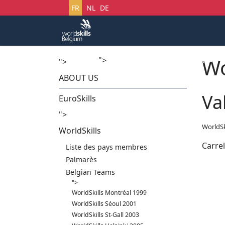
Sélectionnez votre langue
FR
NL
DE
Wo
">
Accueil
Startech's Days
">
ABOUT US
Va
EuroSkills
">
WorldSk
WorldSkills
Carre
Liste des pays membres
Palmarès
Belgian Teams
">
WorldSkills Montréal 1999
WorldSkills Séoul 2001
WorldSkills St-Gall 2003