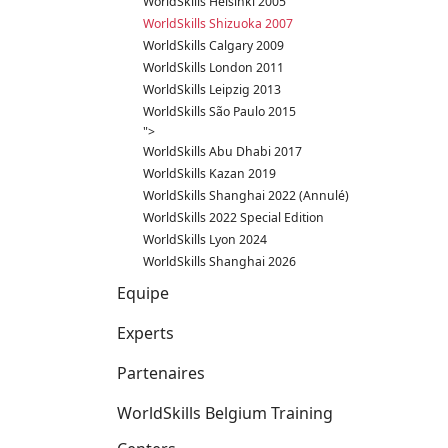
WorldSkills Helsinki 2005
WorldSkills Shizuoka 2007
WorldSkills Calgary 2009
WorldSkills London 2011
WorldSkills Leipzig 2013
WorldSkills São Paulo 2015
">
WorldSkills Abu Dhabi 2017
WorldSkills Kazan 2019
WorldSkills Shanghai 2022 (Annulé)
WorldSkills 2022 Special Edition
WorldSkills Lyon 2024
WorldSkills Shanghai 2026
Equipe
Experts
Partenaires
WorldSkills Belgium Training