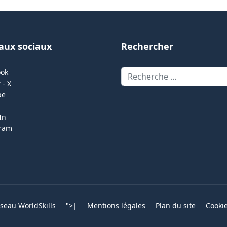
aux sociaux
Rechercher
Rechercher
ook
 - X
be
In
gram
eau WorldSkills
">
|
Mentions légales
Plan du site
Cooki