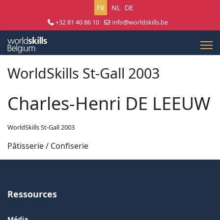
Sélectionnez votre langue
FR
NL
DE
+32 81 40 86 10
info@worldskills.be
Lun - Jeu 8:30 - 17:00 | Ven 8:30 - 15:00
WorldSkills St-Gall 2003
Charles-Henri DE LEEUW
WorldSkills St-Gall 2003
Pâtisserie / Confiserie
Ressources
Média