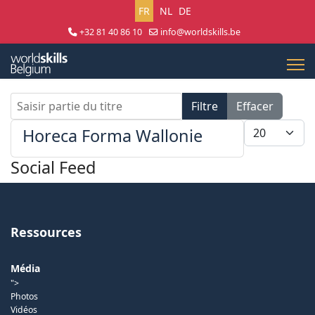
Sélectionnez votre langue
FR
NL
DE
+32 81 40 86 10
info@worldskills.be
Lun - Jeu 8:30 - 17:00 | Ven 8:30 - 15:00
Saisir partie du titre
Filtre
Effacer
Afficher #
Horeca Forma Wallonie
Social Feed
Ressources
Média
">
Photos
Vidéos