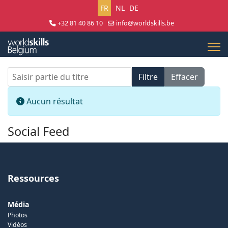
Sélectionnez votre langue
FR
NL
DE
+32 81 40 86 10
info@worldskills.be
Lun - Jeu 8:30 - 17:00 | Ven 8:30 - 15:00
Saisir partie du titre
Filtre
Effacer
Afficher #
Info
Aucun résultat
Social Feed
Ressources
Média
Photos
Vidéos