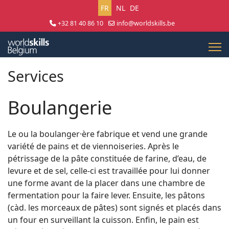
Sélectionnez votre langue
FR
NL
DE
+32 81 40 86 10
info@worldskills.be
Lun - Jeu 8:30 - 17:00 | Ven 8:30 - 15:00
Services
Boulangerie
Le ou la boulanger·ère fabrique et vend une grande
variété de pains et de viennoiseries. Après le
pétrissage de la pâte constituée de farine, d’eau, de
levure et de sel, celle-ci est travaillée pour lui donner
une forme avant de la placer dans une chambre de
fermentation pour la faire lever. Ensuite, les pâtons
(càd. les morceaux de pâtes) sont signés et placés dans
un four en surveillant la cuisson. Enfin, le pain est