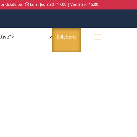
rldskills.be
Lun - Jeu 8:30 - 17:00 | Ven 8:30 - 15:00
ctive">
">
About us
Billetterie