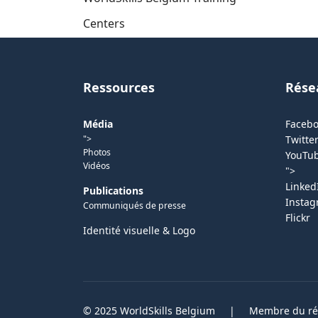
Centers
Ressources
Rése
Média
Faceb
">
Twitter
Photos
YouTu
Vidéos
">
Linked
Publications
Insta
Communiqués de presse
Flickr
Identité visuelle & Logo
© 2025 WorldSkills Belgium
|
Membre du rés