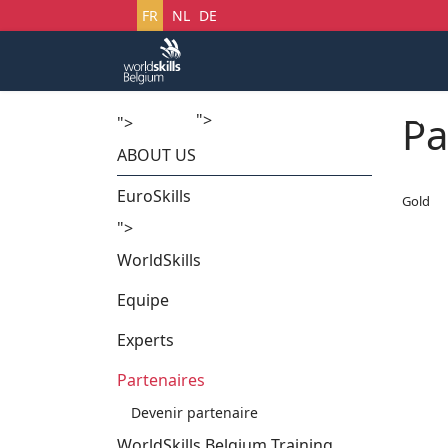
Sélectionnez votre langue
FR
NL
DE
Pa
">
Accueil
Startech's Days
">
ABOUT US
EuroSkills
Gold
">
WorldSkills
Equipe
Experts
Partenaires
Devenir partenaire
WorldSkills Belgium Training