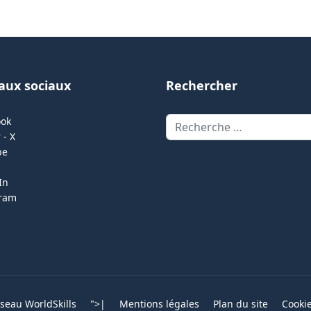
aux sociaux
Rechercher
Rechercher
ook
 - X
be
In
gram
eau WorldSkills
">
|
Mentions légales
Plan du site
Cooki