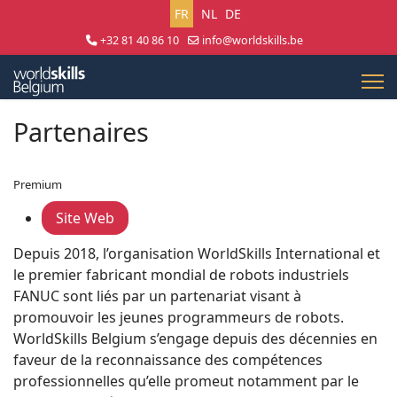
Sélectionnez votre langue
FR
NL
DE
+32 81 40 86 10
info@worldskills.be
Lun - Jeu 8:30 - 17:00 | Ven 8:30 - 15:00
Partenaires
Premium
Site Web
Depuis 2018, l’organisation WorldSkills International et
le premier fabricant mondial de robots industriels
FANUC sont liés par un partenariat visant à
promouvoir les jeunes programmeurs de robots.
WorldSkills Belgium s’engage depuis des décennies en
faveur de la reconnaissance des compétences
professionnelles qu’elle promeut notamment par le