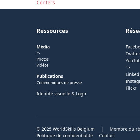
Centers
Ressources
Rése
Média
Faceb
">
Twitter
Photos
YouTu
Vidéos
">
Linked
Publications
Insta
Communiqués de presse
Flickr
Identité visuelle & Logo
© 2025 WorldSkills Belgium
|
Membre du rés
Politique de confidentialité
Contact