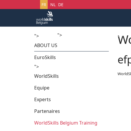
Sélectionnez votre langue
FR
NL
DE
Wo
">
Accueil
Startech's Days
">
ABOUT US
ef
EuroSkills
">
WorldSk
WorldSkills
Equipe
Experts
Partenaires
WorldSkills Belgium Training