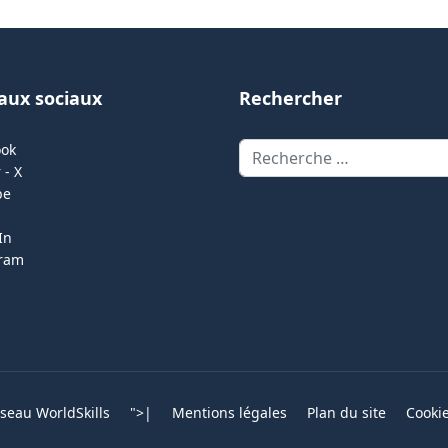
aux sociaux
Rechercher
Rechercher
ook
 - X
be
In
gram
eau WorldSkills
">
|
Mentions légales
Plan du site
Cooki