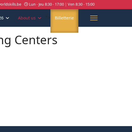
rldskills.be
Lun - Jeu 8:30 - 17:00 | Ven 8:30 - 15:00
">
26
About us
Billetterie
ing Centers