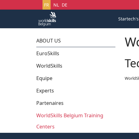
Sélectionnez votre langue
FR
NL
DE
Startech'
Wo
ABOUT US
EuroSkills
Te
WorldSkills
Equipe
WorldSk
Experts
Partenaires
WorldSkills Belgium Training
Centers