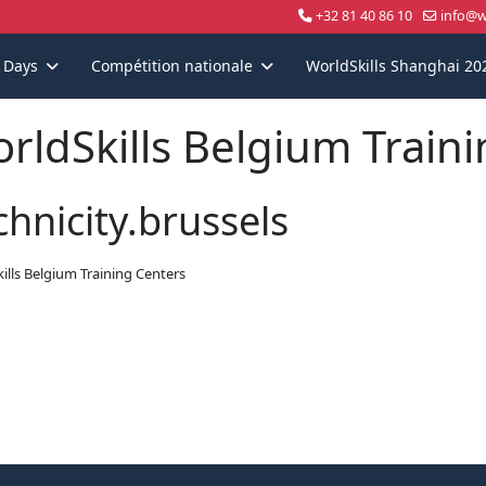
+32 81 40 86 10
info@wo
s Days
Compétition nationale
WorldSkills Shanghai 20
rldSkills Belgium Train
chnicity.brussels
ills Belgium Training Centers