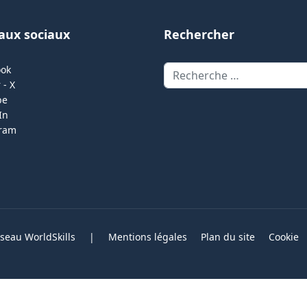
aux sociaux
Rechercher
Rechercher
ook
 - X
be
In
gram
eau WorldSkills
|
Mentions légales
Plan du site
Cookie