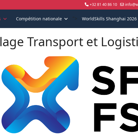
+32 81 40 86 10
info@wo
">
s
Compétition nationale
WorldSkills Shanghai 2026
llage Transport et Logis