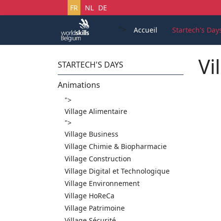
Sélectionnez votre langue
FR
NL
DE
">
Accueil
Startech's Day
Vi
STARTECH'S DAYS
Animations
">
Village Alimentaire
">
Village Business
Village Chimie & Biopharmacie
Village Construction
Village Digital et Technologique
Village Environnement
Village HoReCa
Village Patrimoine
Village Sécurité