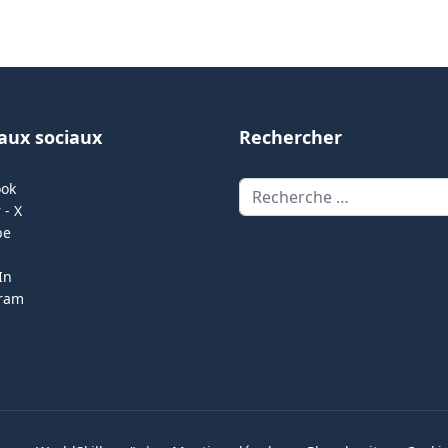
aux sociaux
Rechercher
Rechercher
ook
 - X
be
In
gram